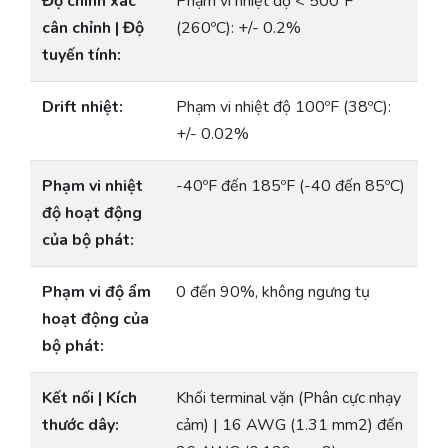
Độ chính xác
Phạm vi nhiệt độ < 500ºF
cân chỉnh | Độ
(260ºC): +/- 0.2%
tuyến tính:
Drift nhiệt:
Phạm vi nhiệt độ 100ºF (38ºC):
+/- 0.02%
Phạm vi nhiệt
-40ºF đến 185ºF (-40 đến 85ºC)
độ hoạt động
của bộ phát:
Phạm vi độ ẩm
0 đến 90%, không ngưng tụ
hoạt động của
bộ phát:
Kết nối | Kích
Khối terminal vặn (Phân cực nhạy
thước dây:
cảm) | 16 AWG (1.31 mm2) đến