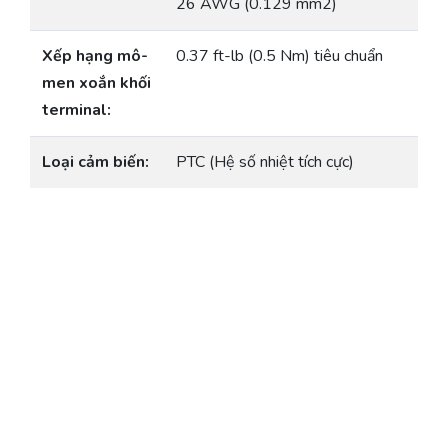
26 AWG (0.129 mm2)
Xếp hạng mô-
0.37 ft-lb (0.5 Nm) tiêu chuẩn
men xoắn khối
terminal:
Loại cảm biến:
PTC (Hệ số nhiệt tích cực)