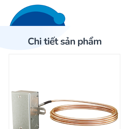
Liên hệ 24/7
Trang Chủ
Chi tiết sản phẩm
Giới thiệu
Trang Chủ
Sản phẩm
Cảm biến ACI
Dịch Vụ
Sản phẩm
Cảm biến ACI
Dự án
Nhà phân phối cảm biến
Bài viết
Nhà sản xuất thiết bị điều khiển
Hợp tác
Cung cấp giải pháp quản lý cho toà nhà (BMS)