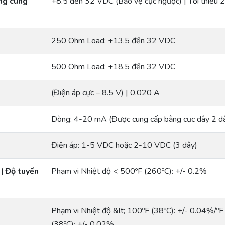
òng cung
+8.5 đến 32 VDC (Bảo vệ cực ngược) | Tối thiểu
250 Ohm Load: +13.5 đến 32 VDC
500 Ohm Load: +18.5 đến 32 VDC
(Điện áp cực – 8.5 V) | 0.020 A
Dòng: 4-20 mA (Được cung cấp bằng cục dây 2 d
Điện áp: 1-5 VDC hoặc 2-10 VDC (3 dây)
 | Độ tuyến
Phạm vi Nhiệt độ < 500ºF (260ºC): +/- 0.2%
Phạm vi Nhiệt độ &lt; 100ºF (38ºC): +/- 0.04%/ºF
(38ºC): +/- 0.02%