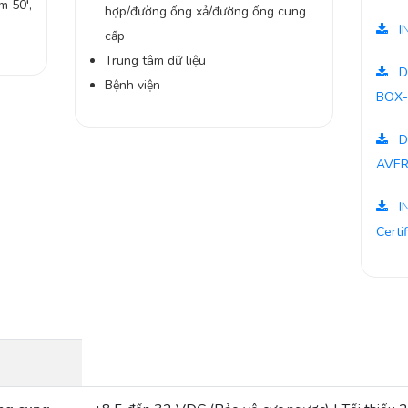
m 50′,
hợp/đường ống xả/đường ống cung
I
cấp
Trung tâm dữ liệu
D
Bệnh viện
BOX-
D
AVER
I
Certi