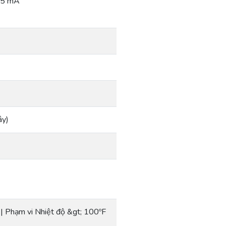
 25 mA
ây)
 | Phạm vi Nhiệt độ &gt; 100ºF