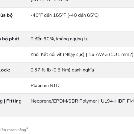
của bộ
-40ºF đến 185ºF (-40 đến 85ºC)
 bộ phát:
0 đến 90%, không ngưng tụ
Khối Kết nối vít (Nhạy cực) | 16 AWG (1.31 m
lock:
0.37 ft-lb (0.5 Nm) danh nghĩa
Platinum RTD
 | Fitting
Neoprene/EPDM/SBR Polymer | UL94-HBF; F