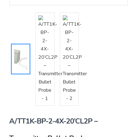
Yêu cầu báo giá
Bảo trì – Bảo dưỡng hệ thống
Tư vấn – Thiết kế – Cung cấp thiết bị HVAC
Tư vấn thiết kế, thi công tủ điều khiển
Thi công – Lắp đặt hệ thống HVAC
A/TT1K-BP-2-4X-20’CL2P –