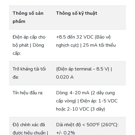
Thông số sản
Thông số kỹ thuật
phẩm
Điện áp cấp cho
+8.5 đến 32 VDC (Bảo vệ
bộ phát | Dòng
nghịch cực) | 25 mA tối thiểu
cấp:
Trở kháng tải tối
(Điện áp terminal – 8.5 V) |
đa:
0.020 A
Tín hiệu đầu ra:
Dòng: 4-20 mA (2 dây cung
cấp vòng) | Điện áp: 1-5 VDC
hoặc 2-10 VDC (3 dây)
Độ chính xác đã
Dải nhiệt độ < 500ºF (260ºC):
được hiệu chuẩn |
+/- 0.2%