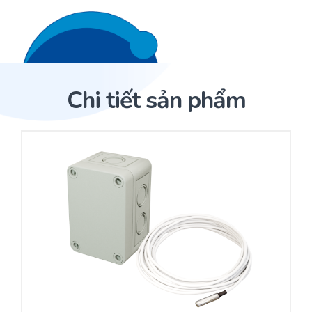
Liên hệ 24/7
Trang Chủ
Chi tiết sản phẩm
Giới thiệu
Trang Chủ
Sản phẩm
Cảm biến ACI
Dịch Vụ
Sản phẩm
Cảm biến ACI
Dự án
Nhà phân phối cảm biến
Bài viết
Nhà sản xuất thiết bị điều khiển
Hợp tác
Cung cấp giải pháp quản lý cho toà nhà (BMS)