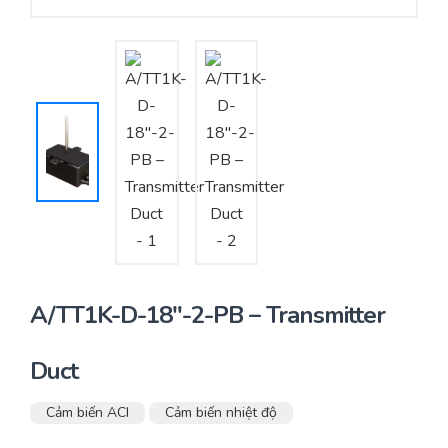
Yêu cầu báo giá
Bảo trì – Bảo dưỡng hệ thống
Tư vấn – Thiết kế – Cung cấp thiết bị HVAC
Tư vấn thiết kế, thi công tủ điều khiển
Thi công – Lắp đặt hệ thống HVAC
A/TT1K-D-18″-2-PB – Transmitter
Duct
Cảm biến ACI
Cảm biến nhiệt độ