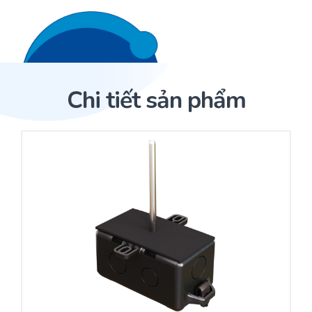
Liên hệ 24/7
Trang Chủ
Chi tiết sản phẩm
Giới thiệu
Trang Chủ
Sản phẩm
Cảm biến ACI
Dịch Vụ
Sản phẩm
Cảm biến ACI
Dự án
Nhà phân phối cảm biến
Bài viết
Nhà sản xuất thiết bị điều khiển
Hợp tác
Cung cấp giải pháp quản lý cho toà nhà (BMS)