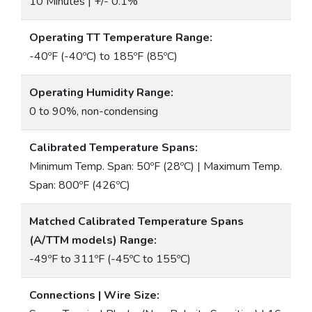
10 Minutes | +/- 0.1%
Operating TT Temperature Range:
-40ºF (-40ºC) to 185ºF (85ºC)
Operating Humidity Range:
0 to 90%, non-condensing
Calibrated Temperature Spans:
Minimum Temp. Span: 50ºF (28ºC) | Maximum Temp.
Span: 800ºF (426ºC)
Matched Calibrated Temperature Spans
(A/TTM models) Range:
-49ºF to 311ºF (-45ºC to 155ºC)
Connections | Wire Size: