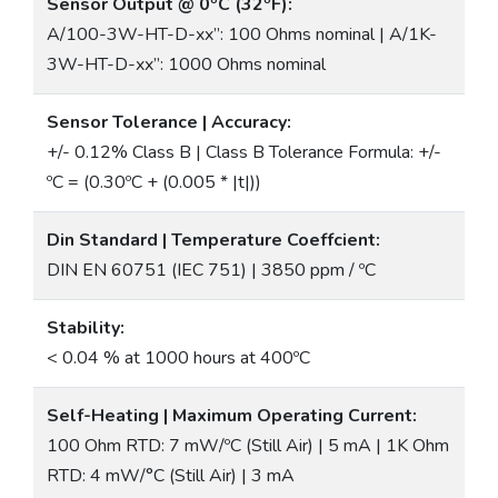
Sensor Output @ 0ºC (32ºF):
A/100-3W-HT-D-xx”: 100 Ohms nominal | A/1K-
3W-HT-D-xx”: 1000 Ohms nominal
Sensor Tolerance | Accuracy:
+/- 0.12% Class B | Class B Tolerance Formula: +/-
ºC = (0.30ºC + (0.005 * |t|))
Din Standard | Temperature Coeffcient:
DIN EN 60751 (IEC 751) | 3850 ppm / ºC
Stability:
< 0.04 % at 1000 hours at 400ºC
Self-Heating | Maximum Operating Current:
100 Ohm RTD: 7 mW/ºC (Still Air) | 5 mA | 1K Ohm
RTD: 4 mW/°C (Still Air) | 3 mA