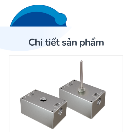
Liên hệ 24/7
Trang Chủ
Chi tiết sản phẩm
Giới thiệu
Trang Chủ
Sản phẩm
Cảm biến ACI
Dịch Vụ
Sản phẩm
Cảm biến ACI
Dự án
Nhà phân phối cảm biến
Bài viết
Nhà sản xuất thiết bị điều khiển
Hợp tác
Cung cấp giải pháp quản lý cho toà nhà (BMS)