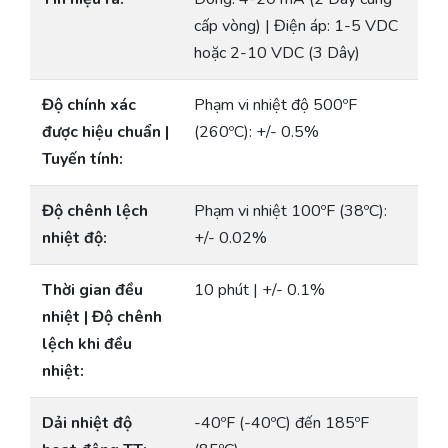
cấp vòng) | Điện áp: 1-5 VDC
hoặc 2-10 VDC (3 Dây)
Độ chính xác
Phạm vi nhiệt độ 500ºF
được hiệu chuẩn |
(260ºC): +/- 0.5%
Tuyến tính:
Độ chênh lệch
Phạm vi nhiệt 100ºF (38ºC):
nhiệt độ:
+/- 0.02%
Thời gian đều
10 phút | +/- 0.1%
nhiệt | Độ chênh
lệch khi đều
nhiệt:
Dải nhiệt độ
-40ºF (-40ºC) đến 185ºF