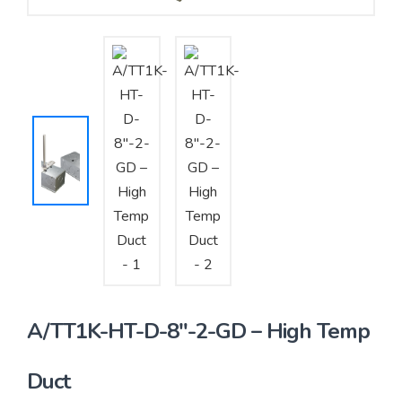
Yêu cầu báo giá
Bảo trì – Bảo dưỡng hệ thống
Tư vấn – Thiết kế – Cung cấp thiết bị HVAC
Tư vấn thiết kế, thi công tủ điều khiển
Thi công – Lắp đặt hệ thống HVAC
A/TT1K-HT-D-8″-2-GD – High Temp
Duct