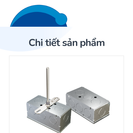
Liên hệ 24/7
Trang Chủ
Chi tiết sản phẩm
Giới thiệu
Trang Chủ
Sản phẩm
Cảm biến ACI
Dịch Vụ
Sản phẩm
Cảm biến ACI
Dự án
Nhà phân phối cảm biến
Bài viết
Nhà sản xuất thiết bị điều khiển
Hợp tác
Cung cấp giải pháp quản lý cho toà nhà (BMS)