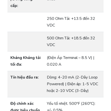
cấp:
250 Ohm Tải: +13.5 đến 32
VDC
500 Ohm Tải: +18.5 đến 32
VDC
Kháng Kháng tải
(Điện Áp Terminal – 8.5 V) |
tối đa:
0.020 A
Tín hiệu đầu ra:
Dòng: 4-20 mA (2-Dây Loop
Powered) | Điện áp: 1-5 VDC
hoặc 2-10 VDC (3-Dây)
Độ chính xác
Yếu tố nhiệt. 500ºF (260ºC):
được hiệu chuẩn
+/- 0.5%