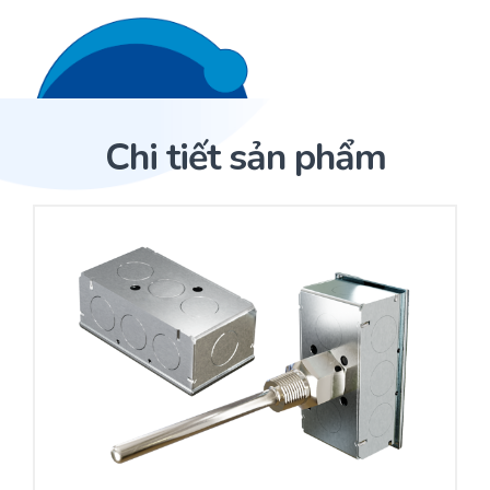
Liên hệ 24/7
Trang Chủ
Chi tiết sản phẩm
Giới thiệu
Trang Chủ
Sản phẩm
Cảm biến ACI
Dịch Vụ
Sản phẩm
Cảm biến ACI
Dự án
Nhà phân phối cảm biến
Bài viết
Nhà sản xuất thiết bị điều khiển
Hợp tác
Cung cấp giải pháp quản lý cho toà nhà (BMS)