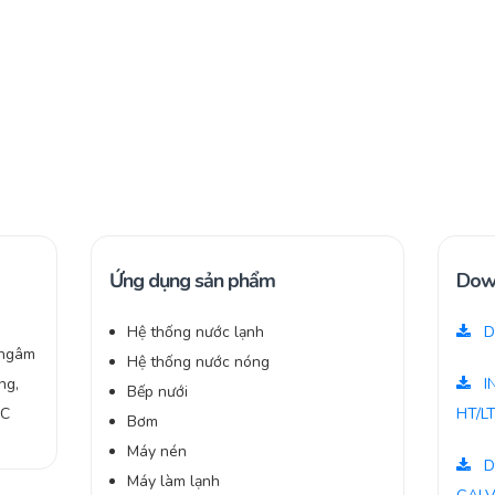
Ứng dụng sản phẩm
Dow
Hệ thống nước lạnh
D
 ngâm
Hệ thống nước nóng
ng,
I
Bếp nưới
DC
HT/L
Bơm
Máy nén
D
Máy làm lạnh