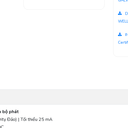
GALV
D
WELL
I
Certi
p bộ phát
ity Đảo) | Tối thiểu 25 mA
DC