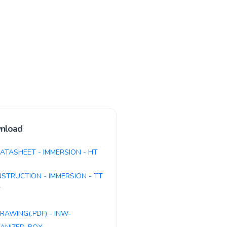
nload
ATASHEET - IMMERSION - HT
NSTRUCTION - IMMERSION - TT
T
RAWING(.PDF) - INW-