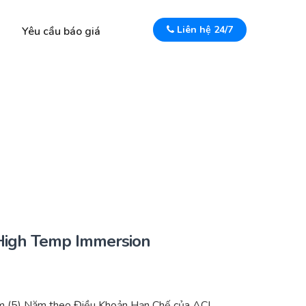
Liên hệ 24/7
Yêu cầu báo giá
igh Temp Immersion
m (5) Năm theo Điều Khoản Hạn Chế của ACI.