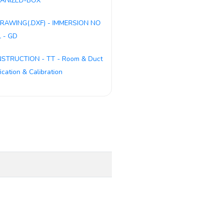
ANIZED-BOX
RAWING(.DXF) - IMMERSION NO
 - GD
NSTRUCTION - TT - Room & Duct
fication & Calibration