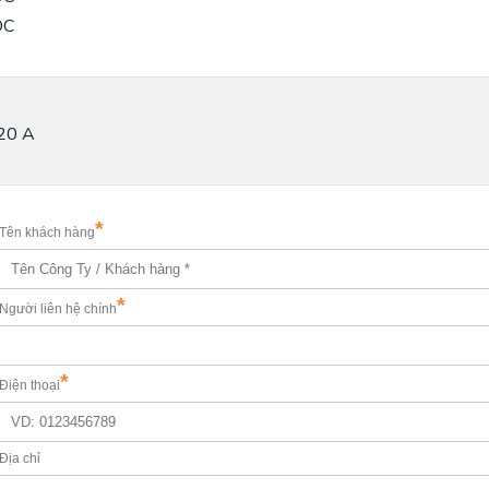
DC
020 A