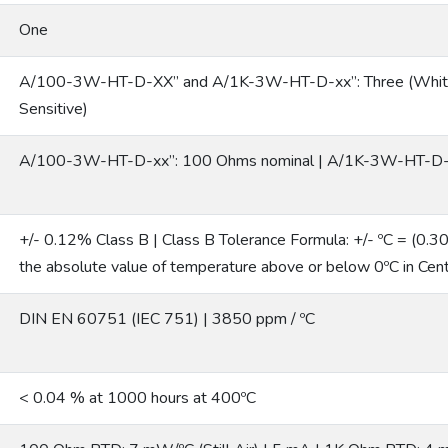
One
A/100-3W-HT-D-XX” and A/1K-3W-HT-D-xx”: Three (White 
Sensitive)
A/100-3W-HT-D-xx”: 100 Ohms nominal | A/1K-3W-HT-D-x
+/- 0.12% Class B | Class B Tolerance Formula: +/- ºC = (0.30º
the absolute value of temperature above or below 0ºC in Cen
DIN EN 60751 (IEC 751) | 3850 ppm / ºC
< 0.04 % at 1000 hours at 400ºC