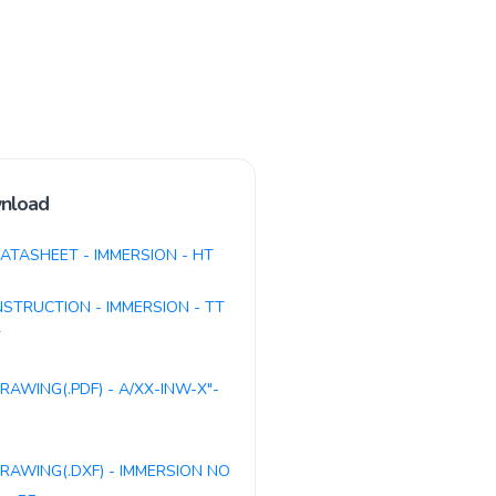
nload
ATASHEET - IMMERSION - HT
NSTRUCTION - IMMERSION - TT
T
RAWING(.PDF) - A/XX-INW-X"-
RAWING(.DXF) - IMMERSION NO