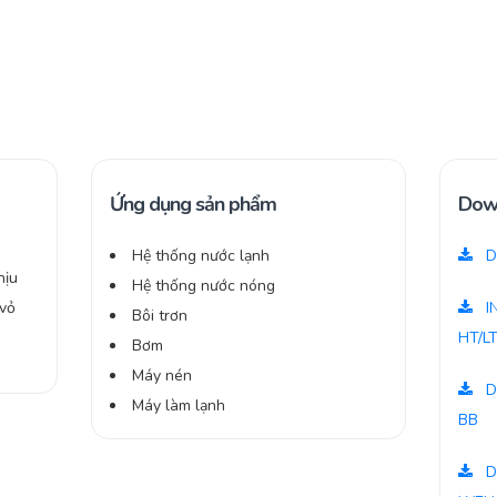
Ứng dụng sản phẩm
Dow
Hệ thống nước lạnh
D
hịu
Hệ thống nước nóng
 vỏ
I
Bôi trơn
HT/L
Bơm
Máy nén
D
Máy làm lạnh
BB
D