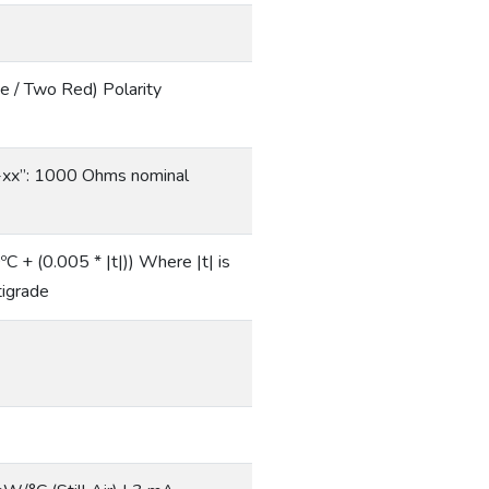
/ Two Red) Polarity
x”: 1000 Ohms nominal
C + (0.005 * |t|)) Where |t| is
tigrade