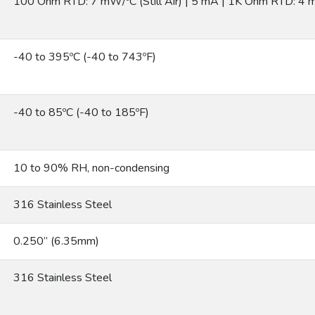
100 Ohm RTD: 7 mW/ºC (Still Air) | 5 mA | 1K Ohm RTD: 4 mW
-40 to 395ºC (-40 to 743ºF)
-40 to 85ºC (-40 to 185ºF)
10 to 90% RH, non-condensing
316 Stainless Steel
0.250” (6.35mm)
316 Stainless Steel