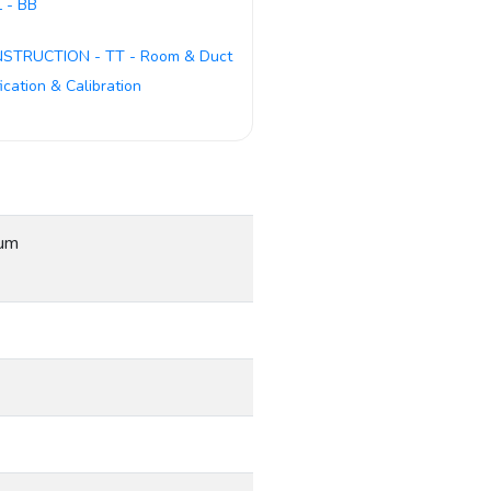
 - BB
NSTRUCTION - TT - Room & Duct
fication & Calibration
mum