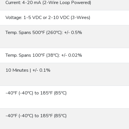
Current: 4-20 mA (2-Wire Loop Powered)
Voltage: 1-5 VDC or 2-10 VDC (3-Wires)
Temp. Spans 500ºF (260ºC): +/- 0.5%
Temp. Spans 100ºF (38ºC): +/- 0.02%
10 Minutes | +/- 0.1%
-40ºF (-40ºC) to 185ºF (85ºC)
-40ºF (-40ºC) to 185ºF (85ºC)