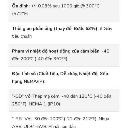
Ổn định:
+/- 0.03% sau 1000 giờ @ 300°C
(572°F)
Thời gian phản ứng (thay đổi Bước 63%):
8 Giây
tiêu chuẩn
Phạm vi nhiệt độ hoạt động của cảm biến:
-40
đến 200ºC (-40 đến 392ºF)
Đặc tính vỏ (Chất liệu, Dễ cháy, Nhiệt độ, Xếp
hạng NEMA/IP):
“-GD” Vỏ: Thép mạ kẽm, -40 đến 121°C (-40 đến
250°F), NEMA 1 (IP10)
“-PB” Vỏ: -30 đến 100ºC (-22 đến 212ºF), Nhựa
ABS, UL94-5VB, Phhận lau đầu