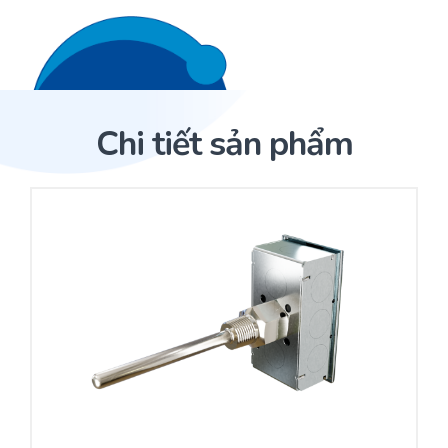
Liên hệ 24/7
Trang Chủ
Chi tiết sản phẩm
Giới thiệu
Trang Chủ
Sản phẩm
Cảm biến ACI
Dịch Vụ
Sản phẩm
Cảm biến ACI
Dự án
Nhà phân phối cảm biến
Bài viết
Nhà sản xuất thiết bị điều khiển
Hợp tác
Cung cấp giải pháp quản lý cho toà nhà (BMS)