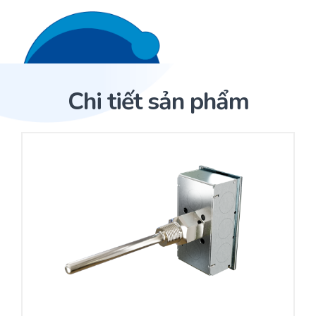
Liên hệ 24/7
Trang Chủ
Chi tiết sản phẩm
Giới thiệu
Trang Chủ
Sản phẩm
Cảm biến ACI
Dịch Vụ
Sản phẩm
Cảm biến ACI
Dự án
Nhà phân phối cảm biến
Bài viết
Nhà sản xuất thiết bị điều khiển
Hợp tác
Cung cấp giải pháp quản lý cho toà nhà (BMS)