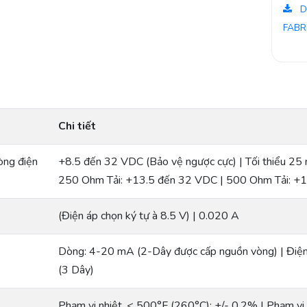
D
FABR
Chi tiết
òng điện
+8.5 đến 32 VDC (Bảo vệ ngược cực) | Tối thiểu 25
250 Ohm Tải: +13.5 đến 32 VDC | 500 Ohm Tải: +
(Điện áp chọn ký tự à 8.5 V) | 0.020 A
Dòng: 4-20 mA (2-Dây được cấp nguồn vòng) | Điệ
(3 Dây)
Phạm vi nhiệt. < 500°F (260°C): +/- 0.2% | Phạm vi 