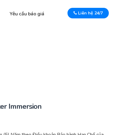
Liên hệ 24/7
Yêu cầu báo giá
ter Immersion
m (5) Năm theo Điều khoản Bảo hành Hạn Chế của