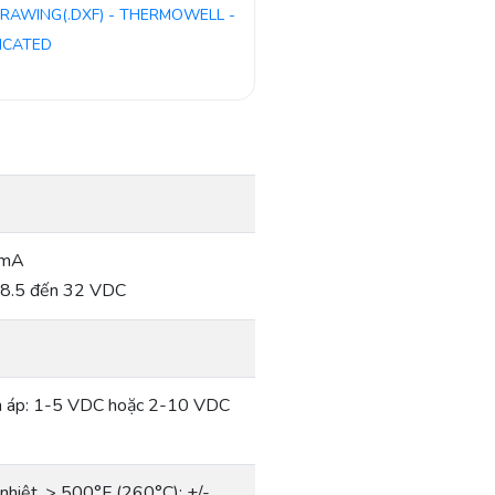
RAWING(.DXF) - THERMOWELL -
ICATED
 mA
18.5 đến 32 VDC
n áp: 1-5 VDC hoặc 2-10 VDC
nhiệt. > 500°F (260°C): +/-