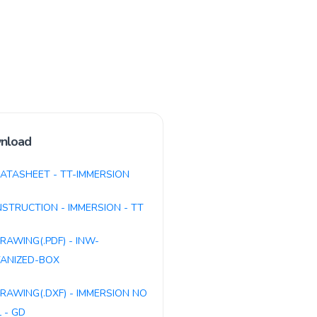
nload
ATASHEET - TT-IMMERSION
NSTRUCTION - IMMERSION - TT
RAWING(.PDF) - INW-
ANIZED-BOX
RAWING(.DXF) - IMMERSION NO
 - GD