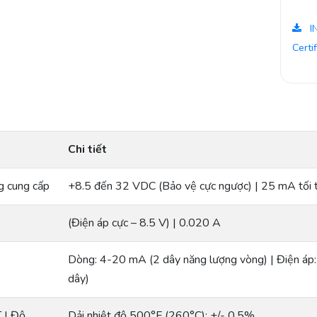
I
Certi
Chi tiết
g cung cấp
+8.5 đến 32 VDC (Bảo vệ cực ngược) | 25 mA tối 
(Điện áp cực – 8.5 V) | 0.020 A
Dòng: 4-20 mA (2 dây năng lượng vòng) | Điện á
dây)
T | Độ
Dải nhiệt độ 500°F (260°C): +/- 0.5%