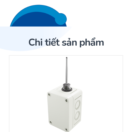
Liên hệ 24/7
Trang Chủ
Chi tiết sản phẩm
Giới thiệu
Trang Chủ
Sản phẩm
Cảm biến ACI
Dịch Vụ
Sản phẩm
Cảm biến ACI
Dự án
Nhà phân phối cảm biến
Bài viết
Nhà sản xuất thiết bị điều khiển
Hợp tác
Cung cấp giải pháp quản lý cho toà nhà (BMS)