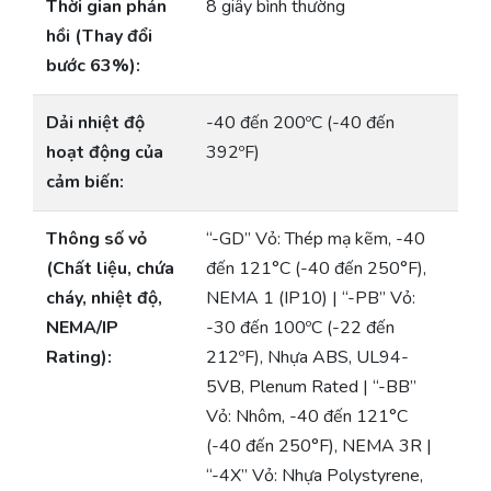
Thời gian phản
8 giây bình thường
hồi (Thay đổi
bước 63%):
Dải nhiệt độ
-40 đến 200ºC (-40 đến
hoạt động của
392ºF)
cảm biến:
Thông số vỏ
“-GD” Vỏ: Thép mạ kẽm, -40
(Chất liệu, chứa
đến 121°C (-40 đến 250°F),
cháy, nhiệt độ,
NEMA 1 (IP10) | “-PB” Vỏ:
NEMA/IP
-30 đến 100ºC (-22 đến
Rating):
212ºF), Nhựa ABS, UL94-
5VB, Plenum Rated | “-BB”
Vỏ: Nhôm, -40 đến 121°C
(-40 đến 250°F), NEMA 3R |
“-4X” Vỏ: Nhựa Polystyrene,