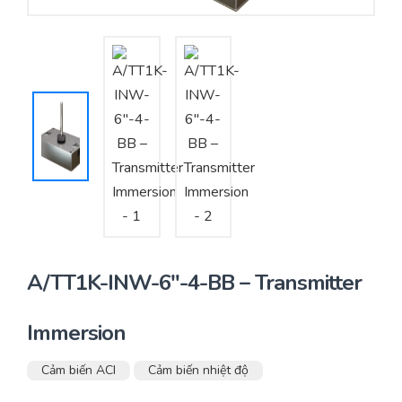
Yêu cầu báo giá
Bảo trì – Bảo dưỡng hệ thống
Tư vấn – Thiết kế – Cung cấp thiết bị HVAC
Tư vấn thiết kế, thi công tủ điều khiển
Thi công – Lắp đặt hệ thống HVAC
A/TT1K-INW-6″-4-BB – Transmitter
Immersion
Cảm biến ACI
Cảm biến nhiệt độ