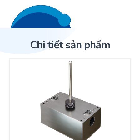
Liên hệ 24/7
Trang Chủ
Chi tiết sản phẩm
Giới thiệu
Trang Chủ
Sản phẩm
Cảm biến ACI
Dịch Vụ
Sản phẩm
Cảm biến ACI
Dự án
Nhà phân phối cảm biến
Bài viết
Nhà sản xuất thiết bị điều khiển
Hợp tác
Cung cấp giải pháp quản lý cho toà nhà (BMS)