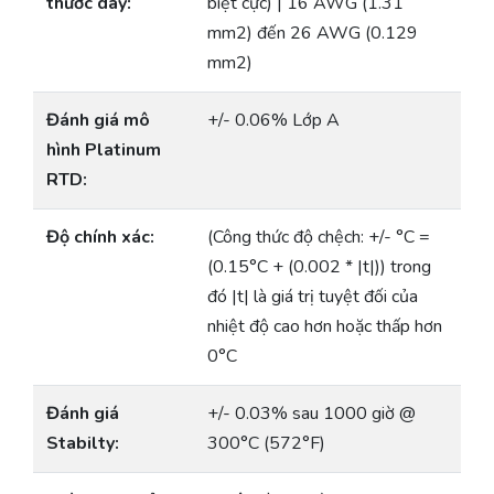
thước dây:
biệt cực) | 16 AWG (1.31
mm2) đến 26 AWG (0.129
mm2)
Đánh giá mô
+/- 0.06% Lớp A
hình Platinum
RTD:
Độ chính xác:
(Công thức độ chệch: +/- °C =
(0.15°C + (0.002 * |t|)) trong
đó |t| là giá trị tuyệt đối của
nhiệt độ cao hơn hoặc thấp hơn
0°C
Đánh giá
+/- 0.03% sau 1000 giờ @
Stabilty:
300°C (572°F)