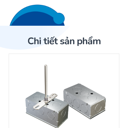
Liên hệ 24/7
Trang Chủ
Chi tiết sản phẩm
Giới thiệu
Trang Chủ
Sản phẩm
Cảm biến ACI
Dịch Vụ
Sản phẩm
Cảm biến ACI
Dự án
Nhà phân phối cảm biến
Bài viết
Nhà sản xuất thiết bị điều khiển
Hợp tác
Cung cấp giải pháp quản lý cho toà nhà (BMS)