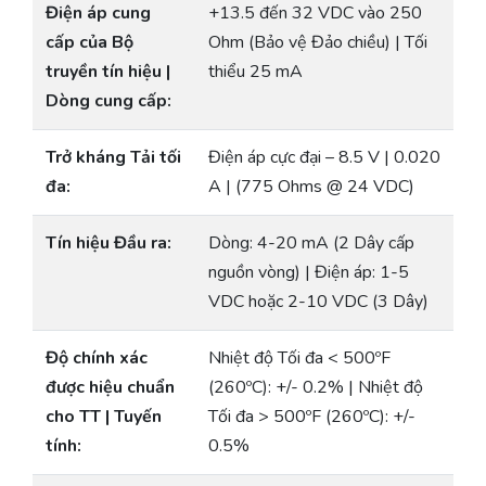
Điện áp cung
+13.5 đến 32 VDC vào 250
cấp của Bộ
Ohm (Bảo vệ Đảo chiều) | Tối
truyền tín hiệu |
thiểu 25 mA
Dòng cung cấp:
Trở kháng Tải tối
Điện áp cực đại – 8.5 V | 0.020
đa:
A | (775 Ohms @ 24 VDC)
Tín hiệu Đầu ra:
Dòng: 4-20 mA (2 Dây cấp
nguồn vòng) | Điện áp: 1-5
VDC hoặc 2-10 VDC (3 Dây)
Độ chính xác
Nhiệt độ Tối đa < 500ºF
được hiệu chuẩn
(260ºC): +/- 0.2% | Nhiệt độ
cho TT | Tuyến
Tối đa > 500ºF (260ºC): +/-
tính:
0.5%