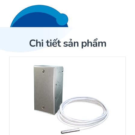
Liên hệ 24/7
Trang Chủ
Chi tiết sản phẩm
Giới thiệu
Trang Chủ
Sản phẩm
Cảm biến ACI
Dịch Vụ
Sản phẩm
Cảm biến ACI
Dự án
Nhà phân phối cảm biến
Bài viết
Nhà sản xuất thiết bị điều khiển
Hợp tác
Cung cấp giải pháp quản lý cho toà nhà (BMS)