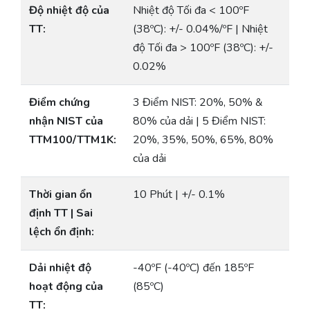
Độ nhiệt độ của
Nhiệt độ Tối đa < 100ºF
TT:
(38ºC): +/- 0.04%/ºF | Nhiệt
độ Tối đa > 100ºF (38ºC): +/-
0.02%
Điểm chứng
3 Điểm NIST: 20%, 50% &
nhận NIST của
80% của dải | 5 Điểm NIST:
TTM100/TTM1K:
20%, 35%, 50%, 65%, 80%
của dải
Thời gian ổn
10 Phút | +/- 0.1%
định TT | Sai
lệch ổn định:
Dải nhiệt độ
-40ºF (-40ºC) đến 185ºF
hoạt động của
(85ºC)
TT: