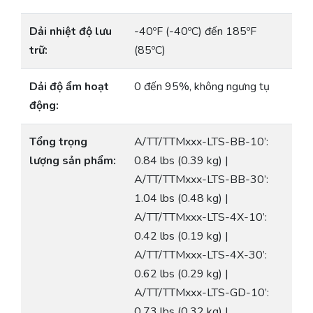
Dải nhiệt độ lưu
-40ºF (-40ºC) đến 185ºF
trữ:
(85ºC)
Dải độ ẩm hoạt
0 đến 95%, không ngưng tụ
động:
Tổng trọng
A/TT/TTMxxx-LTS-BB-10’:
lượng sản phẩm:
0.84 lbs (0.39 kg) |
A/TT/TTMxxx-LTS-BB-30’:
1.04 lbs (0.48 kg) |
A/TT/TTMxxx-LTS-4X-10’:
0.42 lbs (0.19 kg) |
A/TT/TTMxxx-LTS-4X-30’:
0.62 lbs (0.29 kg) |
A/TT/TTMxxx-LTS-GD-10’:
0.73 lbs (0.32 kg) |