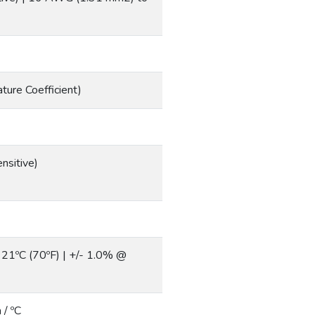
ture Coefficient)
nsitive)
 21ºC (70ºF) | +/- 1.0% @
/ ºC