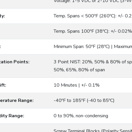
Voltage: 1-5 VDC or 2-10 VDC (3-Wi
ty:
Temp. Spans < 500ºF (260ºC): +/- 0.
Temp. Spans 100ºF (38ºC): +/- 0.02%
:
Minimum Span: 50ºF (28ºC) | Maximu
ation Points:
3 Point NIST: 20%, 50% & 80% of spa
50%, 65%, 80% of span
ft:
10 Minutes | +/- 0.1%
erature Range:
-40ºF to 185ºF (-40 to 85ºC)
dity Range:
0 to 90%, non-condensing
Screw Terminal Blocks (Polarity Sens