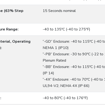
me (63% Step
15 Seconds nominal
ure Range:
-40 to 135ºC (-40 to 275ºF)
terial, Operating
“-GD” Enclosure: -40 to 115ºC (-40 to
:
NEMA 1 (IP10)
“-PB” Enclosure: -30 to 90ºC (-22 to
Plenum Rated
“-BB” Enclosure: -40 to 115ºC (-40 
(IP 14)
“-4X” Enclosure: -40 to 70ºC (-40 to 
UL94-V2; NEMA 4X (IP 66)
:
-40 to 80ºC (-40 to 176ºF)