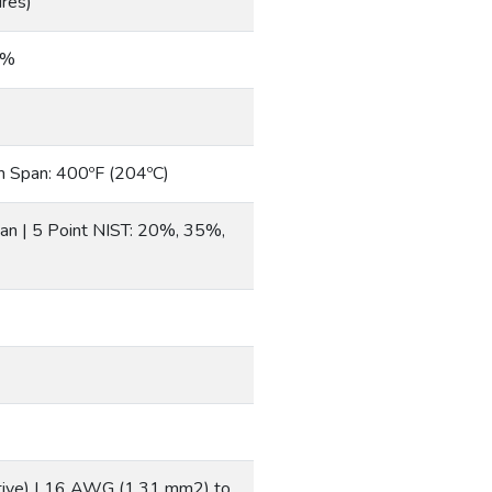
res)
2%
m Span: 400ºF (204ºC)
n | 5 Point NIST: 20%, 35%,
itive) | 16 AWG (1.31 mm2) to