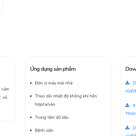
Ứng dụng sản phẩm
Dow
Đơn vị máy mái nhà
D
, cảm
AVER
Theo dõi nhiệt độ không khí hỗn
, vỏ
hợp/ra/vào
I
TRAN
Trung tâm dữ liệu
D
Bệnh viện