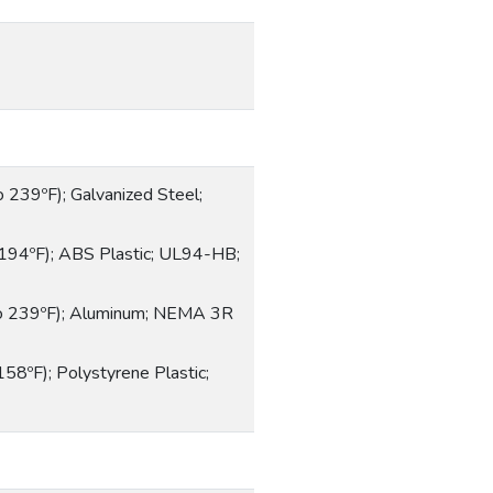
 239ºF); Galvanized Steel;
 194ºF); ABS Plastic; UL94-HB;
to 239ºF); Aluminum; NEMA 3R
158ºF); Polystyrene Plastic;