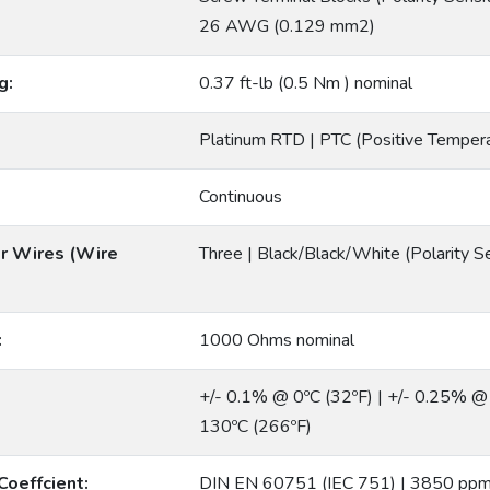
26 AWG (0.129 mm2)
g:
0.37 ft-lb (0.5 Nm ) nominal
Platinum RTD | PTC (Positive Tempera
Continuous
r Wires (Wire
Three | Black/Black/White (Polarity Se
:
1000 Ohms nominal
+/- 0.1% @ 0ºC (32ºF) | +/- 0.25% @
130ºC (266ºF)
Coeffcient:
DIN EN 60751 (IEC 751) | 3850 ppm 