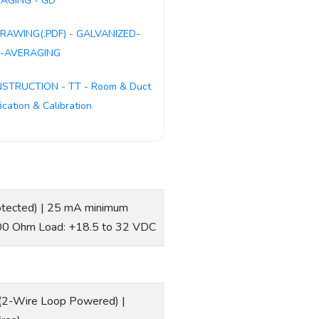
AGING - GD
RAWING(.PDF) - GALVANIZED-
D-AVERAGING
NSTRUCTION - TT - Room & Duct
fication & Calibration
otected) | 25 mA minimum
00 Ohm Load: +18.5 to 32 VDC
(2-Wire Loop Powered) |