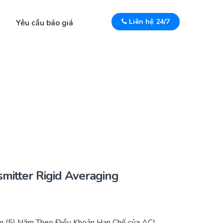
Liên hệ 24/7
Yêu cầu báo giá
itter Rigid Averaging
m (5) Năm Theo Điều Khoản Hạn Chế của ACI.