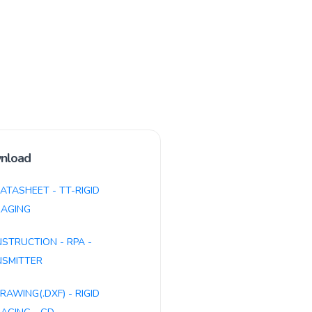
nload
ATASHEET - TT-RIGID
AGING
NSTRUCTION - RPA -
SMITTER
RAWING(.DXF) - RIGID