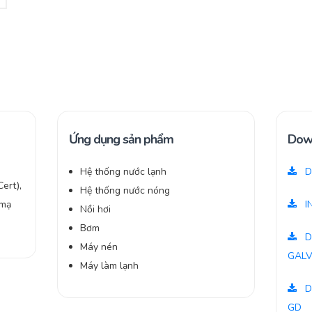
Ứng dụng sản phẩm
Dow
Hệ thống nước lạnh
D
ert),
Hệ thống nước nóng
 mạ
I
Nồi hơi
Bơm
D
Máy nén
GALV
Máy làm lạnh
D
GD