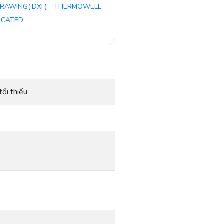
RAWING(.DXF) - THERMOWELL -
ICATED
ối thiểu