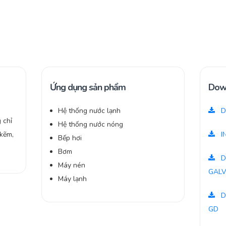
Ứng dụng sản phẩm
Dow
Hệ thống nước lạnh
D
 chỉ
Hệ thống nước nóng
 kẽm,
I
Bếp hơi
Bơm
D
Máy nén
GALV
Máy lạnh
D
GD