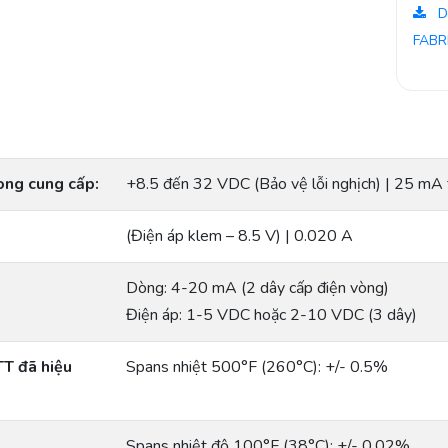
D
FABR
òng cung cấp:
+8.5 đến 32 VDC (Bảo vệ lỗi nghịch) | 25 mA t
(Điện áp klem – 8.5 V) | 0.020 A
Dòng: 4-20 mA (2 dây cấp điện vòng)
Điện áp: 1-5 VDC hoặc 2-10 VDC (3 dây)
TT đã hiệu
Spans nhiệt 500°F (260°C): +/- 0.5%
Spans nhiệt độ 100°F (38°C): +/- 0.02%