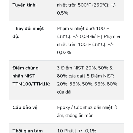
Tuyến tính:
nhiệt trên 500ºF (260ºC): +/-
0,5%
Thay đổi nhiệt
Phạm vi nhiệt dưới 100ºF
độ:
(38ºC): +/- 0,04%/ºF | Phạm vi
nhiệt trên 100ºF (38ºC): +/-
0,02%
Điểm chứng
3 Điểm NIST: 20%, 50% &
nhận NIST
80% của dải | 5 Điểm NIST:
TTM100/TTM1K:
20%, 35%, 50%, 65%, 80%
của dải
Cấp bảo vệ:
Epoxy / Cốc nhựa dẫn nhiệt, ít
ẩm, chống ăn mòn
Thời gian làm
10 Phút | +/- 0,1%