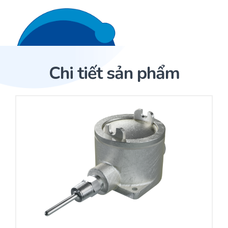
Liên hệ 24/7
Trang Chủ
Chi tiết sản phẩm
Giới thiệu
Trang Chủ
Sản phẩm
Cảm biến ACI
Dịch Vụ
Sản phẩm
Cảm biến ACI
Dự án
Nhà phân phối cảm biến
Bài viết
Nhà sản xuất thiết bị điều khiển
Hợp tác
Cung cấp giải pháp quản lý cho toà nhà (BMS)