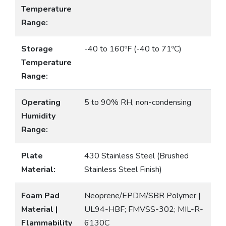
Temperature
Range:
Storage
-40 to 160ºF (-40 to 71ºC)
Temperature
Range:
Operating
5 to 90% RH, non-condensing
Humidity
Range:
Plate
430 Stainless Steel (Brushed
Material:
Stainless Steel Finish)
Foam Pad
Neoprene/EPDM/SBR Polymer |
Material |
UL94-HBF; FMVSS-302; MIL-R-
Flammability
6130C