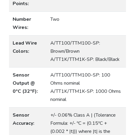
Points:
Number
Two
Wires:
Lead Wire
A/TT100/TTM100-SP:
Colors:
Brown/Brown
A/TT1K/TTM1K-SP: Black/Black
Sensor
A/TT100/TTM100-SP: 100
Output @
Ohms nominal
0ºC (32ºF):
A/TT1K/TTM1K-SP: 1000 Ohms
nominal
Sensor
+/- 0.06% Class A | (Tolerance
Accuracy:
Formula: +/- ºC = (0.15ºC +
(0.002 * |t|)) where |t| is the