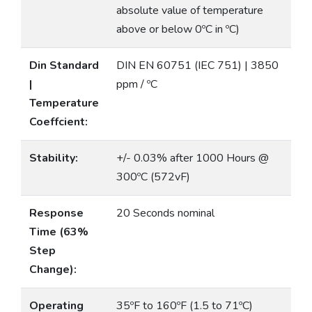
absolute value of temperature
above or below 0ºC in ºC)
Din Standard
DIN EN 60751 (IEC 751) | 3850
|
ppm / ºC
Temperature
Coeffcient:
Stability:
+/- 0.03% after 1000 Hours @
300ºC (572vF)
Response
20 Seconds nominal
Time (63%
Step
Change):
Operating
35ºF to 160ºF (1.5 to 71ºC)