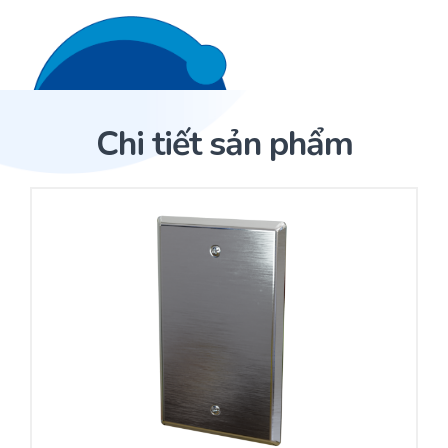
Liên hệ 24/7
Trang Chủ
Chi tiết sản phẩm
Giới thiệu
Trang Chủ
Sản phẩm
Cảm biến ACI
Dịch Vụ
Sản phẩm
Cảm biến ACI
Dự án
Nhà phân phối cảm biến
Bài viết
Nhà sản xuất thiết bị điều khiển
Hợp tác
Cung cấp giải pháp quản lý cho toà nhà (BMS)