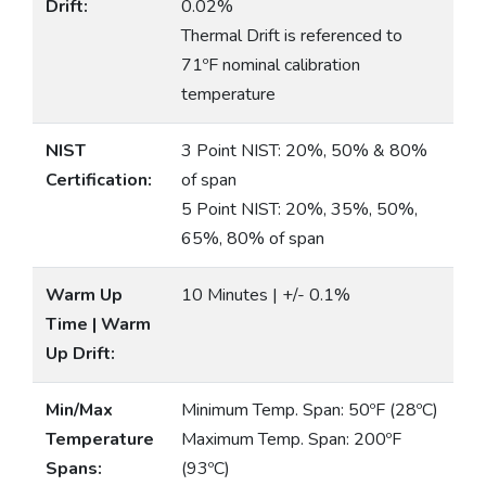
Drift:
0.02%
Thermal Drift is referenced to
71ºF nominal calibration
temperature
NIST
3 Point NIST: 20%, 50% & 80%
Certification:
of span
5 Point NIST: 20%, 35%, 50%,
65%, 80% of span
Warm Up
10 Minutes | +/- 0.1%
Time | Warm
Up Drift:
Min/Max
Minimum Temp. Span: 50ºF (28ºC)
Temperature
Maximum Temp. Span: 200ºF
Spans:
(93ºC)