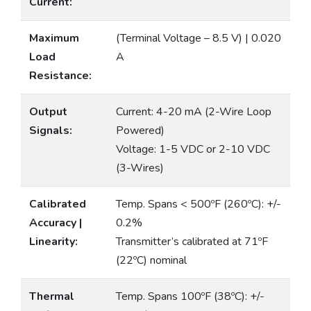
Current:
Maximum
(Terminal Voltage – 8.5 V) | 0.020
Load
A
Resistance:
Output
Current: 4-20 mA (2-Wire Loop
Signals:
Powered)
Voltage: 1-5 VDC or 2-10 VDC
(3-Wires)
Calibrated
Temp. Spans < 500ºF (260ºC): +/-
Accuracy |
0.2%
Linearity:
Transmitter’s calibrated at 71ºF
(22ºC) nominal
Thermal
Temp. Spans 100ºF (38ºC): +/-