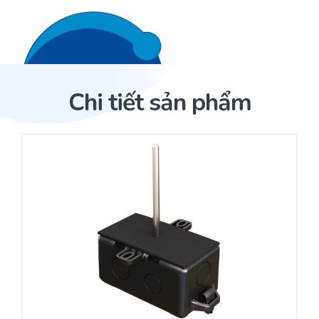
Liên hệ 24/7
Trang Chủ
Chi tiết sản phẩm
Giới thiệu
Trang Chủ
Sản phẩm
Cảm biến ACI
Dịch Vụ
Sản phẩm
Cảm biến ACI
Dự án
Nhà phân phối cảm biến
Bài viết
Nhà sản xuất thiết bị điều khiển
Hợp tác
Cung cấp giải pháp quản lý cho toà nhà (BMS)