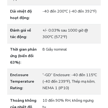
Dải nhiệt độ
-40 đến 200ºC (-40 đến 392ºF)
hoạt động:
Đánh giá về
+/- 0.03% sau 1000 giờ @
tác động:
300ºC (572ºF)
Thời gian phản
8 Giây nominal
ứng (biến đổi
63%):
Enclosure
“-GD” Enclosure: -40 đến 115ºC
Temperature
(-40 đến 239ºF), Thép mạ kẽm,
Rating:
NEMA 1 (IP10)
Thoảng không
10 đến 90% RH, không ngưng
của nhiệt độ
tụ