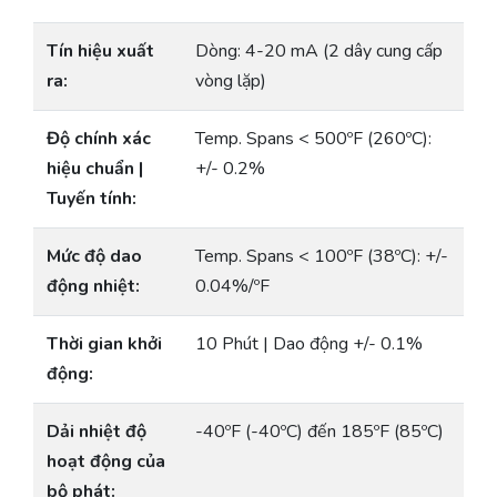
Tín hiệu xuất
Dòng: 4-20 mA (2 dây cung cấp
ra:
vòng lặp)
Độ chính xác
Temp. Spans < 500ºF (260ºC):
hiệu chuẩn |
+/- 0.2%
Tuyến tính:
Mức độ dao
Temp. Spans < 100ºF (38ºC): +/-
động nhiệt:
0.04%/ºF
Thời gian khởi
10 Phút | Dao động +/- 0.1%
động:
Dải nhiệt độ
-40ºF (-40ºC) đến 185ºF (85ºC)
hoạt động của
bộ phát: