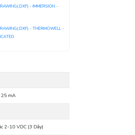
RAWING(.DXF) - IMMERSION -
RAWING(.DXF) - THERMOWELL -
ICATED
ểu 25 mA
ặc 2-10 VDC (3 Dây)