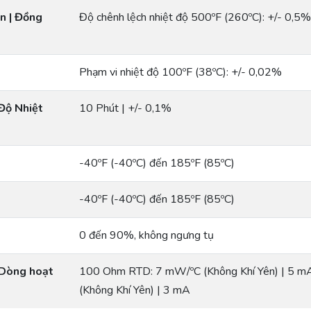
n | Đồng
Độ chênh lệch nhiệt độ 500ºF (260ºC): +/- 0,5%
Phạm vi nhiệt độ 100ºF (38ºC): +/- 0,02%
Độ Nhiệt
10 Phút | +/- 0,1%
-40ºF (-40ºC) đến 185ºF (85ºC)
-40ºF (-40ºC) đến 185ºF (85ºC)
0 đến 90%, không ngưng tụ
 Dòng hoạt
100 Ohm RTD: 7 mW/ºC (Không Khí Yên) | 5 
(Không Khí Yên) | 3 mA