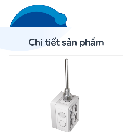
Liên hệ 24/7
Trang Chủ
Chi tiết sản phẩm
Giới thiệu
Trang Chủ
Sản phẩm
Cảm biến ACI
Dịch Vụ
Sản phẩm
Cảm biến ACI
Dự án
Nhà phân phối cảm biến
Bài viết
Nhà sản xuất thiết bị điều khiển
Hợp tác
Cung cấp giải pháp quản lý cho toà nhà (BMS)