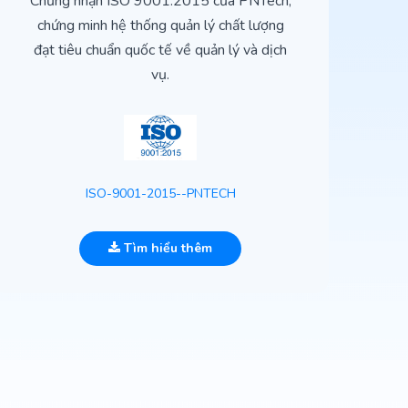
Chứng nhận ISO 9001:2015 của PNTech,
H
chứng minh hệ thống quản lý chất lượng
t
đạt tiêu chuẩn quốc tế về quản lý và dịch
vụ.
ISO-9001-2015--PNTECH
Tìm hiểu thêm