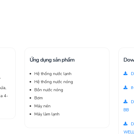
Ứng dụng sản phẩm
Dow
Hệ thống nước lạnh
D
T
Hệ thống nước nóng
hứa,
I
Bồn nước nóng
ra 4-
Bơm
D
Máy nén
BB
Máy làm lạnh
D
WELL