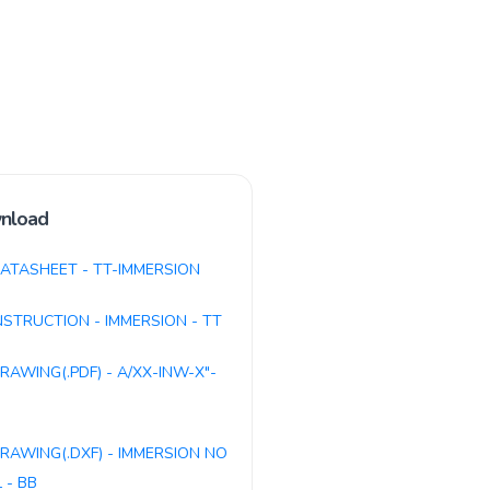
nload
ATASHEET - TT-IMMERSION
NSTRUCTION - IMMERSION - TT
RAWING(.PDF) - A/XX-INW-X"-
RAWING(.DXF) - IMMERSION NO
 - BB