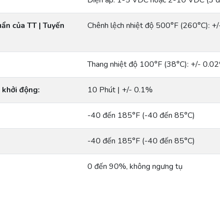
Điện áp: 1-5 VDC hoặc 2-10 VDC (3 d
uẩn của TT | Tuyến
Chênh lệch nhiệt độ 500°F (260°C): +
Thang nhiệt độ 100°F (38°C): +/- 0.0
i khởi động:
10 Phút | +/- 0.1%
-40 đến 185°F (-40 đến 85°C)
-40 đến 185°F (-40 đến 85°C)
0 đến 90%, không ngưng tụ