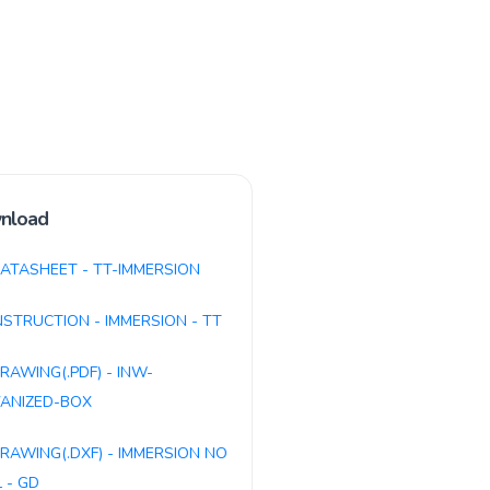
nload
ATASHEET - TT-IMMERSION
NSTRUCTION - IMMERSION - TT
RAWING(.PDF) - INW-
ANIZED-BOX
RAWING(.DXF) - IMMERSION NO
 - GD