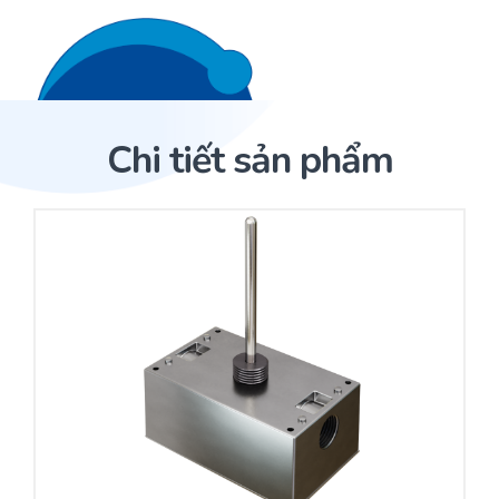
Liên hệ 24/7
Trang Chủ
Chi tiết sản phẩm
Giới thiệu
Trang Chủ
Sản phẩm
Cảm biến ACI
Dịch Vụ
Sản phẩm
Cảm biến ACI
Dự án
Nhà phân phối cảm biến
Bài viết
Nhà sản xuất thiết bị điều khiển
Hợp tác
Cung cấp giải pháp quản lý cho toà nhà (BMS)