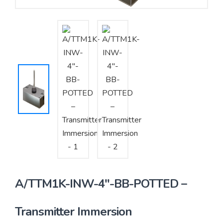
Yêu cầu báo giá
Bảo trì – Bảo dưỡng hệ thống
Tư vấn – Thiết kế – Cung cấp thiết bị HVAC
Tư vấn thiết kế, thi công tủ điều khiển
Thi công – Lắp đặt hệ thống HVAC
A/TTM1K-INW-4″-BB-POTTED –
Transmitter Immersion