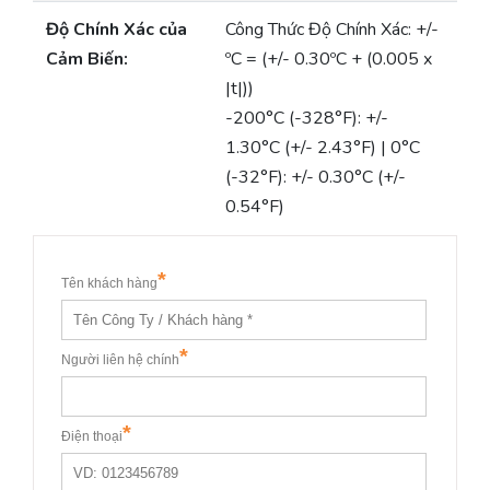
Độ Chính Xác của
Công Thức Độ Chính Xác: +/-
Cảm Biến:
ºC = (+/- 0.30ºC + (0.005 x
|t|))
-200°C (-328°F): +/-
1.30°C (+/- 2.43°F) | 0°C
(-32°F): +/- 0.30°C (+/-
0.54°F)