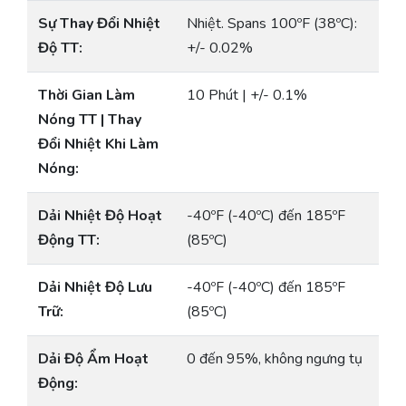
Sự Thay Đổi Nhiệt
Nhiệt. Spans 100ºF (38ºC):
Độ TT:
+/- 0.02%
Thời Gian Làm
10 Phút | +/- 0.1%
Nóng TT | Thay
Đổi Nhiệt Khi Làm
Nóng:
Dải Nhiệt Độ Hoạt
-40ºF (-40ºC) đến 185ºF
Động TT:
(85ºC)
Dải Nhiệt Độ Lưu
-40ºF (-40ºC) đến 185ºF
Trữ:
(85ºC)
Dải Độ Ẩm Hoạt
0 đến 95%, không ngưng tụ
Động: