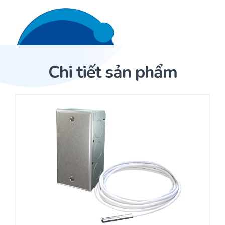
Liên hệ 24/7
Trang Chủ
Chi tiết sản phẩm
Giới thiệu
Trang Chủ
Sản phẩm
Cảm biến ACI
Dịch Vụ
Sản phẩm
Cảm biến ACI
Dự án
Nhà phân phối cảm biến
Bài viết
Nhà sản xuất thiết bị điều khiển
Hợp tác
Cung cấp giải pháp quản lý cho toà nhà (BMS)