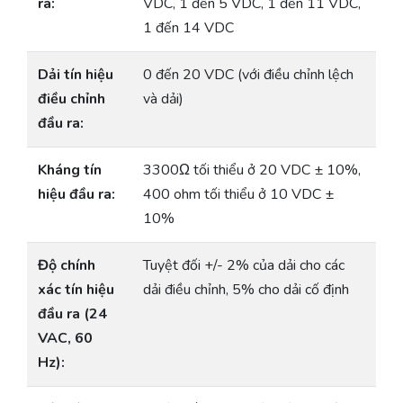
ra:
VDC, 1 đến 5 VDC, 1 đến 11 VDC,
1 đến 14 VDC
Dải tín hiệu
0 đến 20 VDC (với điều chỉnh lệch
điều chỉnh
và dải)
đầu ra:
Kháng tín
3300Ω tối thiểu ở 20 VDC ± 10%,
hiệu đầu ra:
400 ohm tối thiểu ở 10 VDC ±
10%
Độ chính
Tuyệt đối +/- 2% của dải cho các
xác tín hiệu
dải điều chỉnh, 5% cho dải cố định
đầu ra (24
VAC, 60
Hz):