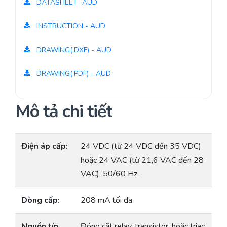
DATASHEET- AUD
INSTRUCTION - AUD
DRAWING(.DXF) - AUD
DRAWING(.PDF) - AUD
Mô tả chi tiết
Điện áp cấp:
24 VDC (từ 24 VDC đến 35 VDC)
hoặc 24 VAC (từ 21,6 VAC đến 28
VAC), 50/60 Hz.
Dòng cấp:
208 mA tối đa
Nguồn tín
Đóng cắt relay, transistor, hoặc triac