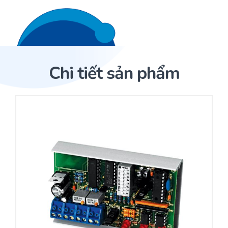
Liên hệ 24/7
Trang Chủ
Chi tiết sản phẩm
Giới thiệu
Trang Chủ
Sản phẩm
Cảm biến ACI
Dịch Vụ
Sản phẩm
Cảm biến ACI
Dự án
Nhà phân phối cảm biến
Bài viết
Nhà sản xuất thiết bị điều khiển
Hợp tác
Cung cấp giải pháp quản lý cho toà nhà (BMS)