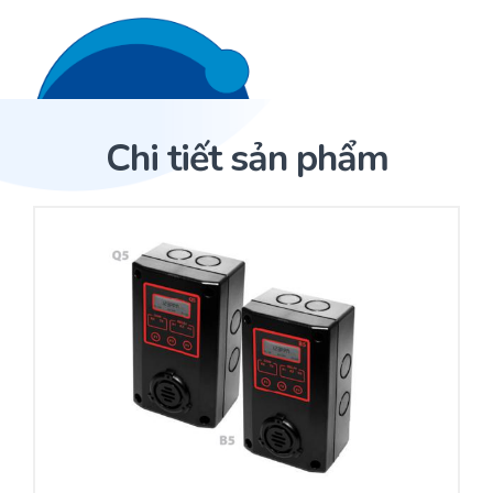
Liên hệ 24/7
Trang Chủ
Chi tiết sản phẩm
Giới thiệu
Trang Chủ
Sản phẩm
Cảm biến ACI
Dịch Vụ
Sản phẩm
Cảm biến ACI
Dự án
Nhà phân phối cảm biến
Bài viết
Nhà sản xuất thiết bị điều khiển
Hợp tác
Cung cấp giải pháp quản lý cho toà nhà (BMS)