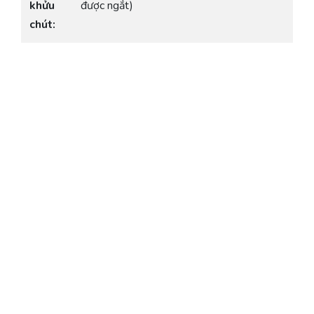
khửu
được ngắt)
chút: