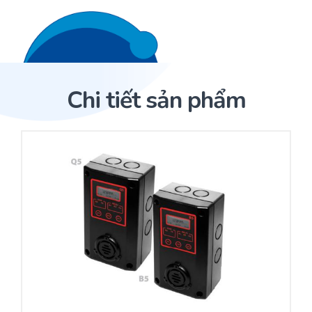
Liên hệ 24/7
Trang Chủ
Chi tiết sản phẩm
Giới thiệu
Trang Chủ
Sản phẩm
Cảm biến ACI
Dịch Vụ
Sản phẩm
Cảm biến ACI
Dự án
Nhà phân phối cảm biến
Bài viết
Nhà sản xuất thiết bị điều khiển
Hợp tác
Cung cấp giải pháp quản lý cho toà nhà (BMS)