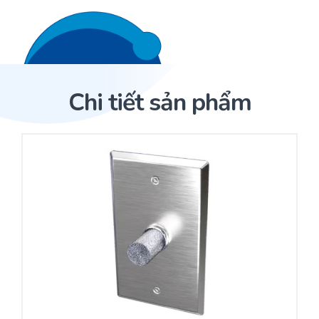
Liên hệ 24/7
Trang Chủ
Chi tiết sản phẩm
Giới thiệu
Trang Chủ
Sản phẩm
Cảm biến ACI
Dịch Vụ
Cảm biến độ ẩm
Sản phẩm
Cảm biến ACI
Dự án
Nhà phân phối cảm biến
Bài viết
Nhà sản xuất thiết bị điều khiển
Hợp tác
Cung cấp giải pháp quản lý cho toà nhà (BMS)