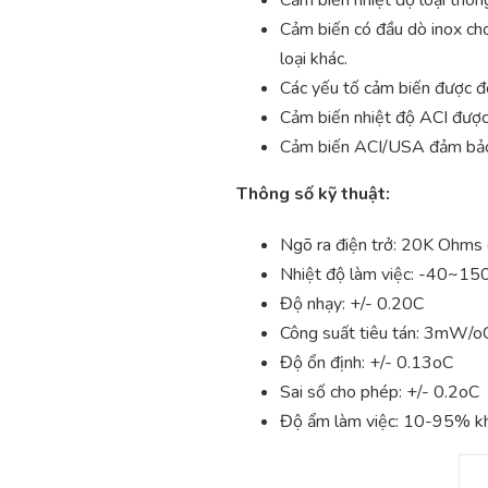
Cảm biến có đầu dò inox cho
loại khác.
Các yếu tố cảm biến được đ
Cảm biến nhiệt độ ACI được
Cảm biến ACI/USA đảm bảo 
Thông số kỹ thuật:
Ngõ ra điện trở: 20K Ohm
Nhiệt độ làm việc: -40~1
Độ nhạy: +/- 0.20C
Công suất tiêu tán: 3mW/o
Độ ổn định: +/- 0.13oC
Sai số cho phép: +/- 0.2oC
Độ ẩm làm việc: 10-95% k