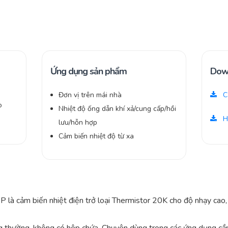
Ứng dụng sản phẩm
Dow
Đơn vị trên mái nhà
C
ò
Nhiệt độ ống dẫn khí xả/cung cấp/hồi
H
lưu/hỗn hợp
Cảm biến nhiệt độ từ xa
là cảm biến nhiệt điện trở loại Thermistor 20K cho độ nhạy cao, c
g thường, không có hộp chứa. Chuyên dùng trong các ứng dụng cần