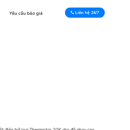
Liên hệ 24/7
Yêu cầu báo giá
t điện trở loại Thermistor 20K cho độ nhạy cao,