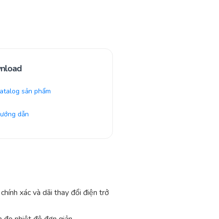
nload
atalog sản phẩm
ướng dẫn
hính xác và dãi thay đổi điện trở
 đo nhiệt độ đơn giản.