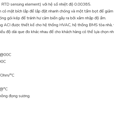
TD sensing element) với hệ số nhiệt độ 0.00385.
n có mặt bích lắp để lắp đặt nhanh chóng và một tấm bọt để giảm 
óng gói kép để tránh hư cảm biến gây ra bởi xâm nhập độ ẩm.
g ACI được thiết kế cho hệ thống HVAC, hệ thống BMS tòa nhà, v
iều độ dài que đo khác nhau để cho khách hàng có thể lựa chọn như 
s @00C
000C
m/Ohm/°C
%@°C
hông đọng sương.