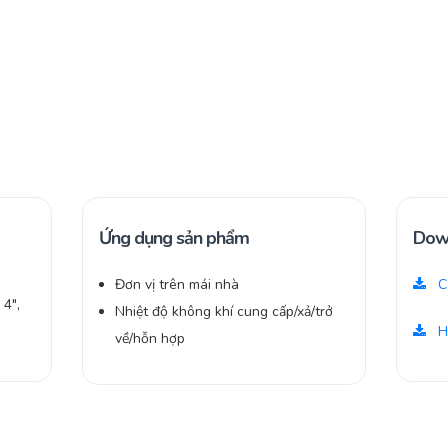
Ứng dụng sản phẩm
Dow
Đơn vị trên mái nhà
C
4″,
Nhiệt độ không khí cung cấp/xả/trở
H
về/hỗn hợp