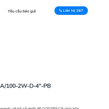
Liên hệ 24/7
Yêu cầu báo giá
ống A/100-2W-D-4″-PB
ent) với hệ số nhiệt độ 0.00385.Cấu trúc hộp