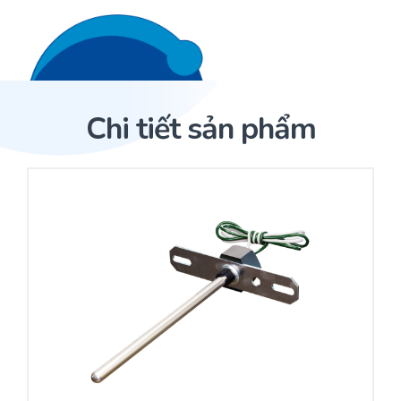
Liên hệ 24/7
Trang Chủ
Chi tiết sản phẩm
Giới thiệu
Trang Chủ
Sản phẩm
Cảm biến ACI
Dịch Vụ
Sản phẩm
Cảm biến ACI
Dự án
Nhà phân phối cảm biến
Bài viết
Nhà sản xuất thiết bị điều khiển
Hợp tác
Cung cấp giải pháp quản lý cho toà nhà (BMS)