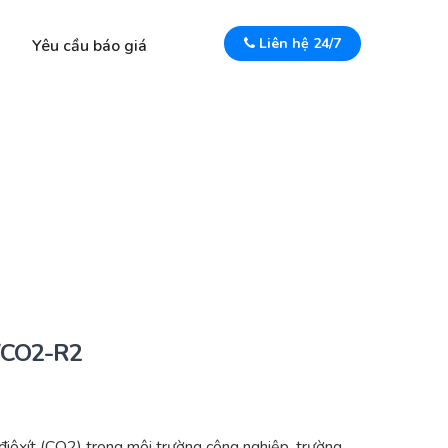
Liên hệ 24/7
Yêu cầu báo giá
/CO2-R2
ôxít (CO2) trong môi trường công nghiệp, trường