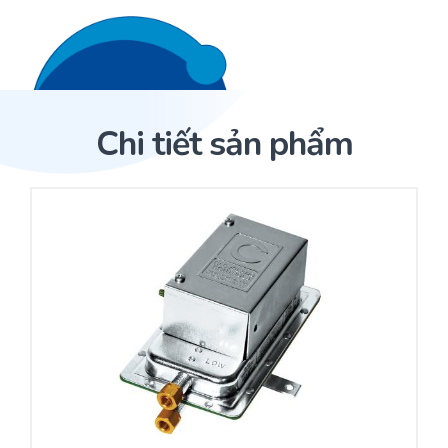
Liên hệ 24/7
Trang Chủ
Chi tiết sản phẩm
Giới thiệu
Trang Chủ
Sản phẩm
Cảm biến ACI
Dịch Vụ
Cảm biến áp suất
Sản phẩm
Cảm biến ACI
Dự án
Nhà phân phối cảm biến
Bài viết
Nhà sản xuất thiết bị điều khiển
Hợp tác
Cung cấp giải pháp quản lý cho toà nhà (BMS)