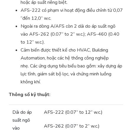
hoặc áp suất riêng biệt.
AFS-222 có phạm vi hoạt động điều chỉnh từ 0,07
“đến 12,0” w.c.
Ngoài ra dòng A/AFS còn 2 dải do áp suất ngõ
vào AFS-262 (0.07” to 2” w.c.); AFS-460 (0.40
to 12“ w.c.).
Cảm biến được thiết kế cho HVAC, Building
Automation, hoặc các hệ thống công nghiệp
nhẹ. Các ứng dụng tiêu biểu bao gồm: xây dựng áp
lực tĩnh, giám sát bộ lọc, và chứng minh luồng
không khí.
Thông số kỹ thuật:
Dải do áp
AFS-222 (0.07” to 12” w.c.)
suất ngõ
AFS-262 (0.07” to 2” w.c.)
vào