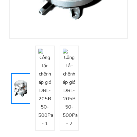
Yêu cầu báo giá
Bảo trì – Bảo dưỡng hệ thống
Tư vấn – Thiết kế – Cung cấp thiết bị HVAC
Tư vấn thiết kế, thi công tủ điều khiển
Thi công – Lắp đặt hệ thống HVAC