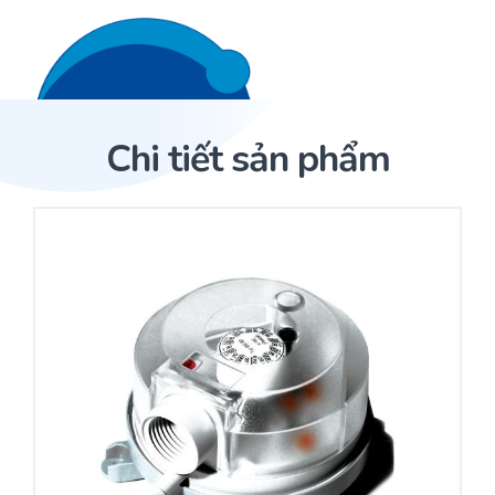
Liên hệ 24/7
Trang Chủ
Chi tiết sản phẩm
Giới thiệu
Trang Chủ
Sản phẩm
Cảm biến ACI
Dịch Vụ
Cảm biến áp suất
Sản phẩm
Cảm biến ACI
Dự án
Nhà phân phối cảm biến
Bài viết
Nhà sản xuất thiết bị điều khiển
Hợp tác
Cung cấp giải pháp quản lý cho toà nhà (BMS)