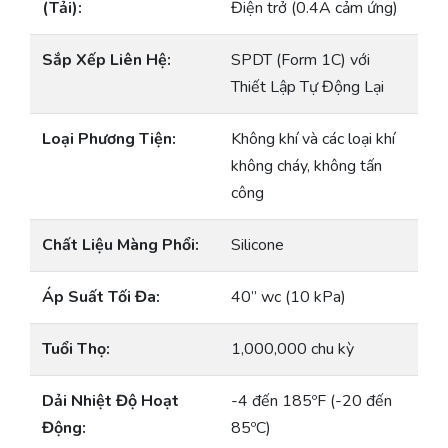
(Tải):
Điện trở (0.4A cảm ứng)
Sắp Xếp Liên Hệ:
SPDT (Form 1C) với
Thiết Lập Tự Động Lại
Loại Phương Tiện:
Không khí và các loại khí
không cháy, không tấn
công
Chất Liệu Màng Phổi:
Silicone
Áp Suất Tối Đa:
40” wc (10 kPa)
Tuổi Thọ:
1,000,000 chu kỳ
Dải Nhiệt Độ Hoạt
-4 đến 185ºF (-20 đến
Động:
85ºC)