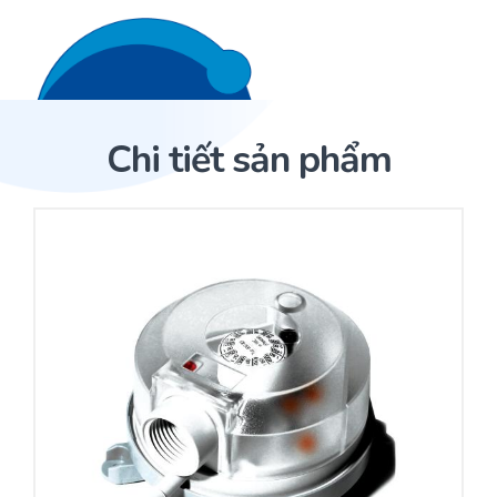
Liên hệ 24/7
Trang Chủ
Chi tiết sản phẩm
Giới thiệu
Trang Chủ
Sản phẩm
Cảm biến ACI
Dịch Vụ
Sản phẩm
Cảm biến ACI
Dự án
Nhà phân phối cảm biến
Bài viết
Nhà sản xuất thiết bị điều khiển
Hợp tác
Cung cấp giải pháp quản lý cho toà nhà (BMS)