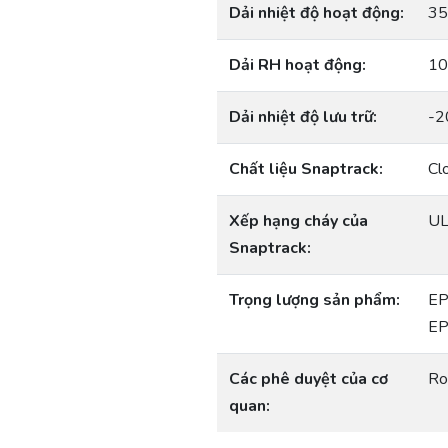
Dải nhiệt độ hoạt động:
35
Dải RH hoạt động:
10
Dải nhiệt độ lưu trữ:
-2
Chất liệu Snaptrack:
Cl
Xếp hạng cháy của
UL
Snaptrack:
Trọng lượng sản phẩm:
EP
EP
Các phê duyệt của cơ
Ro
quan: