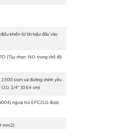
iều khiển từ tín hiệu đầu vào
O (Tùy chọn: N.O. trong chế độ
, 2300 scim và đường chính yêu
y O.D. 1/4″ (0.64 cm)
PN004) ngoại trừ EPC2LG được
29 mm2)