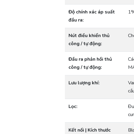
Độ chính xác áp suất
1%
đầu ra:
Nút điều khiển thủ
Ch
công / tự động:
Đầu ra phản hồi thủ
Cá
công / tự động:
M
Lưu lượng khí:
Va
cầ
Lọc:
Đư
cu
Kết nối | Kích thước
Bl