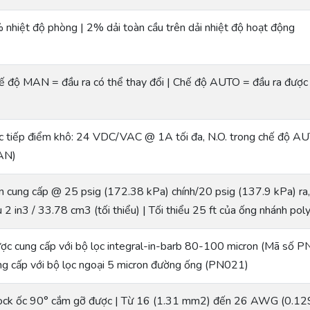
 nhiệt độ phòng | 2% dải toàn cầu trên dải nhiệt độ hoạt động
ế độ MAN = đầu ra có thể thay đổi | Chế độ AUTO = đầu ra được đ
c tiếp điểm khô: 24 VDC/VAC @ 1A tối đa, N.O. trong chế độ AUT
AN)
n cung cấp @ 25 psig (172.38 kPa) chính/20 psig (137.9 kPa) ra
u 2 in3 / 33.78 cm3 (tối thiểu) | Tối thiểu 25 ft của ống nhánh pol
ợc cung cấp với bộ lọc integral-in-barb 80-100 micron (Mã số 
ng cấp với bộ lọc ngoại 5 micron đường ống (PN021)
ock ốc 90° cắm gỡ được | Từ 16 (1.31 mm2) đến 26 AWG (0.1