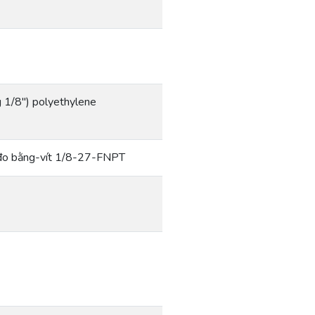
ng 1/8″) polyethylene
g đo bằng-vít 1/8-27-FNPT