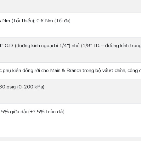
5 Nm (Tối Thiểu); 0.6 Nm (Tối đa)
4″ O.D. (đường kính ngoại bì 1/4″) nhỏ (1/8″ I.D. – đường kính tro
c phụ kiện đồng rời cho Main & Branch trong bộ válet chính, cổn
30 psig (0-200 kPa)
.5% giữa dải (±3.5% toàn dải)