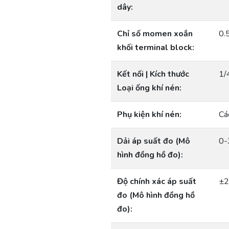
dây:
Chỉ số momen xoắn
0.
khối terminal block:
Kết nối | Kích thước
1/
Loại ống khí nén:
Phụ kiện khí nén:
Cá
Dải áp suất đo (Mô
0-
hình đồng hồ đo):
Độ chính xác áp suất
±2
đo (Mô hình đồng hồ
đo):