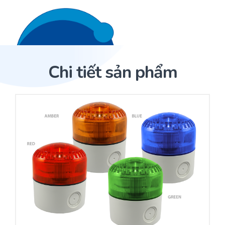
Liên hệ 24/7
Trang Chủ
Chi tiết sản phẩm
Giới thiệu
Trang Chủ
Sản phẩm
Cảm biến ACI
Dịch Vụ
Sản phẩm
Cảm biến ACI
Dự án
Nhà phân phối cảm biến
Bài viết
Nhà sản xuất thiết bị điều khiển
Hợp tác
Cung cấp giải pháp quản lý cho toà nhà (BMS)