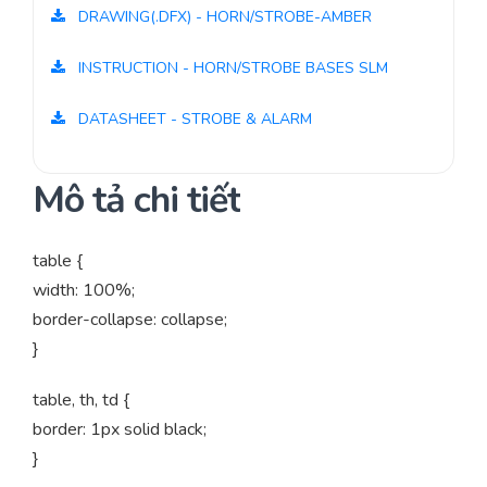
DRAWING(.DFX) - HORN/STROBE-AMBER
INSTRUCTION - HORN/STROBE BASES SLM
DATASHEET - STROBE & ALARM
Mô tả chi tiết
table {
width: 100%;
border-collapse: collapse;
}
table, th, td {
border: 1px solid black;
}