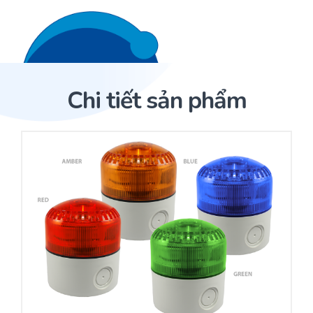
Liên hệ 24/7
Trang Chủ
Chi tiết sản phẩm
Giới thiệu
Trang Chủ
Sản phẩm
Cảm biến ACI
Dịch Vụ
Sản phẩm
Cảm biến ACI
Dự án
Nhà phân phối cảm biến
Bài viết
Nhà sản xuất thiết bị điều khiển
Hợp tác
Cung cấp giải pháp quản lý cho toà nhà (BMS)