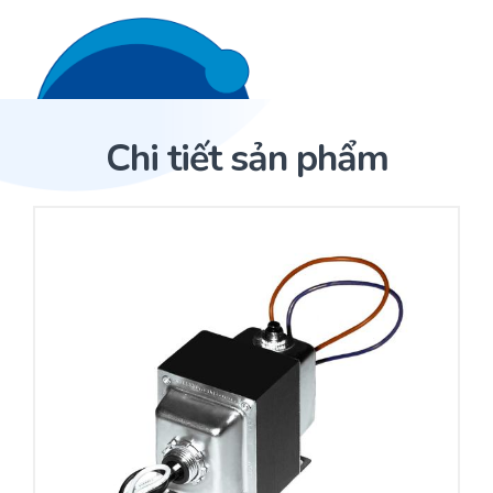
Liên hệ 24/7
Trang Chủ
Chi tiết sản phẩm
Giới thiệu
Trang Chủ
Sản phẩm
Cảm biến ACI
Dịch Vụ
Sản phẩm
Cảm biến ACI
Dự án
Nhà phân phối cảm biến
Bài viết
Nhà sản xuất thiết bị điều khiển
Hợp tác
Cung cấp giải pháp quản lý cho toà nhà (BMS)