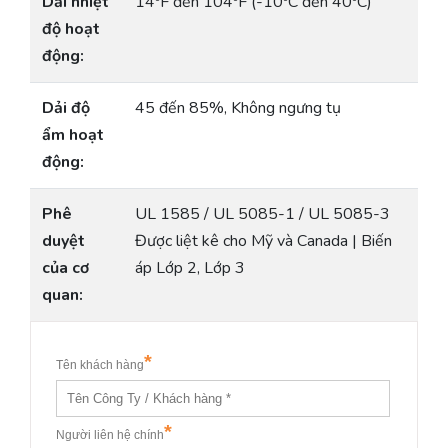
Dải nhiệt
14ºF đến 104ºF (-10ºC đến 40ºC)
độ hoạt
động:
Dải độ
45 đến 85%, Không ngưng tụ
ẩm hoạt
động:
Phê
UL 1585 / UL 5085-1 / UL 5085-3
duyệt
Được liệt kê cho Mỹ và Canada | Biến
của cơ
áp Lớp 2, Lớp 3
quan: