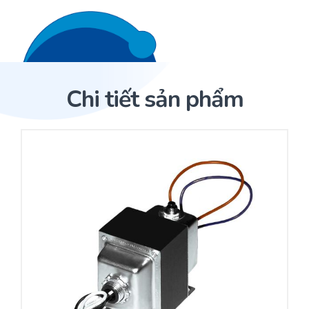
Liên hệ 24/7
Trang Chủ
Chi tiết sản phẩm
Giới thiệu
Trang Chủ
Sản phẩm
Cảm biến ACI
Dịch Vụ
Sản phẩm
Cảm biến ACI
Dự án
Nhà phân phối cảm biến
Bài viết
Nhà sản xuất thiết bị điều khiển
Hợp tác
Cung cấp giải pháp quản lý cho toà nhà (BMS)