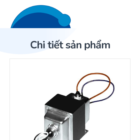
Liên hệ 24/7
Trang Chủ
Chi tiết sản phẩm
Giới thiệu
Trang Chủ
Sản phẩm
Cảm biến ACI
Dịch Vụ
Sản phẩm
Cảm biến ACI
Dự án
Nhà phân phối cảm biến
Bài viết
Nhà sản xuất thiết bị điều khiển
Hợp tác
Cung cấp giải pháp quản lý cho toà nhà (BMS)