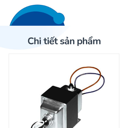
Liên hệ 24/7
Trang Chủ
Chi tiết sản phẩm
Giới thiệu
Trang Chủ
Sản phẩm
Cảm biến ACI
Dịch Vụ
Sản phẩm
Cảm biến ACI
Dự án
Nhà phân phối cảm biến
Bài viết
Nhà sản xuất thiết bị điều khiển
Hợp tác
Cung cấp giải pháp quản lý cho toà nhà (BMS)