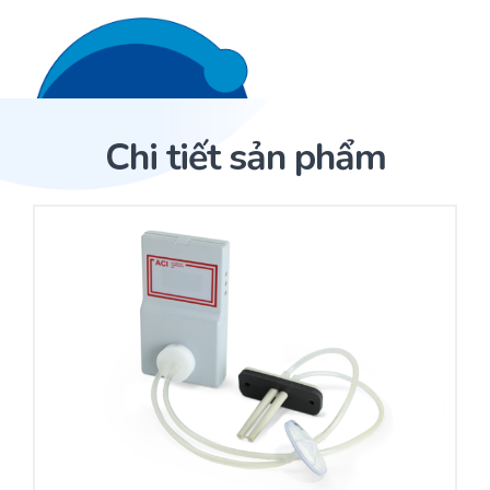
Liên hệ 24/7
Trang Chủ
Chi tiết sản phẩm
Giới thiệu
Trang Chủ
Sản phẩm
Cảm biến ACI
Dịch Vụ
Sản phẩm
Cảm biến ACI
Dự án
Nhà phân phối cảm biến
Bài viết
Nhà sản xuất thiết bị điều khiển
Hợp tác
Cung cấp giải pháp quản lý cho toà nhà (BMS)