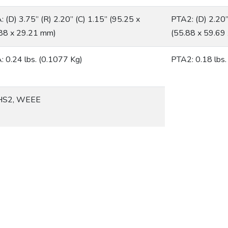
: (D) 3.75” (R) 2.20” (C) 1.15” (95.25 x
PTA2: (D) 2.20”
88 x 29.21 mm)
(55.88 x 59.69
: 0.24 lbs. (0.1077 Kg)
PTA2: 0.18 lbs.
HS2, WEEE