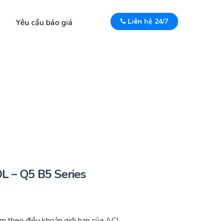
Liên hệ 24/7
Yêu cầu báo giá
 – Q5 B5 Series
m theo điều khoản giới hạn của ACI.